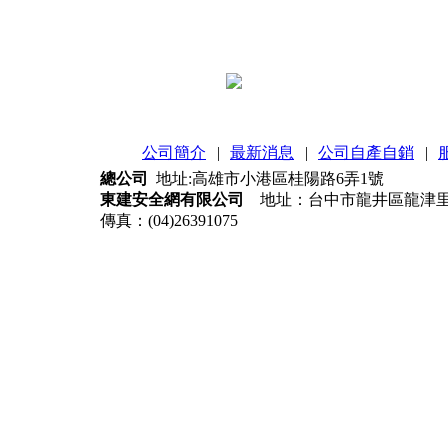
公司簡介
|
最新消息
|
公司自產自銷
|
總公司
地址:高雄市小港區桂陽路6弄1號
東建安全網有限公司
地址：台中市龍井區龍津里蚵寮路31
傳真：(04)26391075